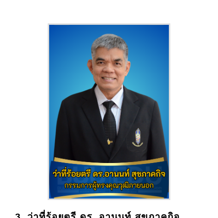
3. ว่าที่ร้อยตรี ดร. อานนท์ สุขภาคกิจ